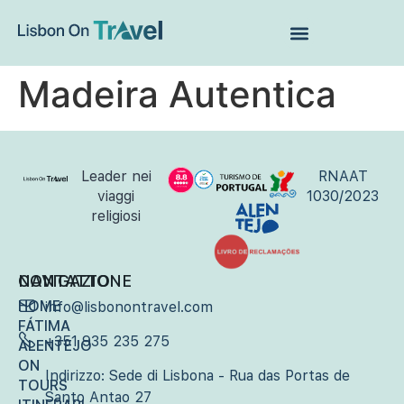
VIAGGI IN BRASILE
VIAGGI DI GRUPPO
CHI SIAMO
AGENZIE DI VIAGGIO B2B
Madeira Autentica
Leader nei
RNAAT
viaggi
1030/2023
religiosi
NAVIGAZIONE
CONTATTO
HOME
info@lisbonontravel.com
FÁTIMA
+351 935 235 275
ALENTEJO
ON
Indirizzo: Sede di Lisbona - Rua das Portas de
TOURS
Santo Antao 27