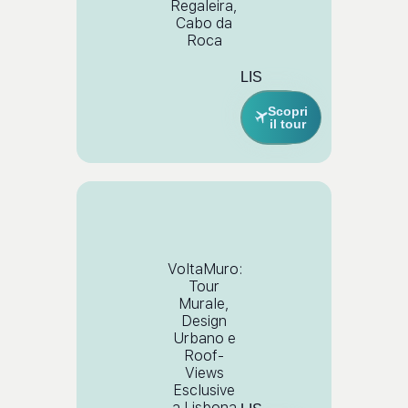
Regaleira,
Cabo da
Roca
LIS
Scopri
il tour
VoltaMuro:
Tour
Murale,
Design
Urbano e
Roof-
Views
Esclusive
a Lisbona