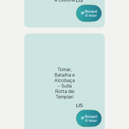
LIS
Scopri
il tour
Tomar,
Batalha e
Alcobaça
– Sulla
Rotta dei
Templari
LIS
Scopri
il tour