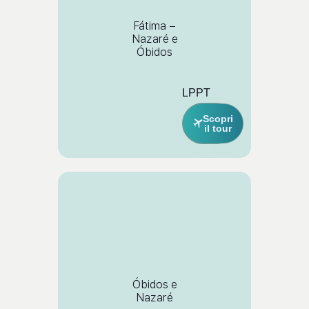
Fátima –
Nazaré e
Óbidos
LPPT
Scopri
il tour
Óbidos e
Nazaré